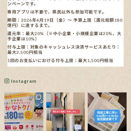
ンペーンです。
専用アプリは不要で、県民以外も参加可能です。
期間：2026年6月19日（金）〜 予算上限（還元総額180
億円）に達するまで。
還元率：最大20%（※中小企業・小規模企業は20%、大
手企業は10%）
付与上限：対象のキャッシュレス決済サービスあたり：
最大2,500円相当
1回のお支払いにおける付与上限：最大1,500円相当
【対象キャッシュレス決済】
AEON Pay/au PAY/d払い/PayPay/メルペイ/楽天ペイ
Instagram
※利用する店舗によって対応している決済手段が異なり
ます。
✋🏻発表された書類や新聞の記事も見ましたが…、正直分
かりにくいです。
ポイン
...
See More
Photo
View on Facebook
·
Share