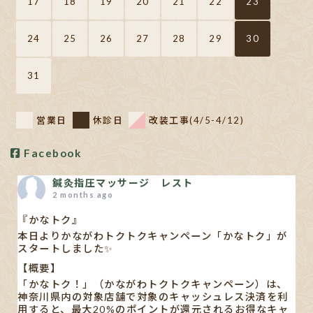
17
18
19
20
21
22
23
24
25
26
27
28
29
30
31
営業日
休診日
改装工事(4/5-4/12)
Facebook
鍼灸指圧マッサージ レスト
2 months ago
『かなトク』
本日よりかながわトクトクキャンペーン「かなトク」が
スタートしました✨
【概要】
「かなトク！」（かながわトクトクキャンペーン）は、
神奈川県内の対象店舗で対象のキャッシュレス決済を利
用すると、最大20%のポイントが還元されるお得なキャ