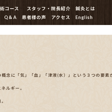
術コース
スタッフ・院長紹介
鍼灸とは
鍼灸 初めての方へ
はり治療コース
はり・きゅう治療コース
鍼灸院の指圧マッサージコース
鍼灸主任の鍼灸特別コース
副院長総合(鍼灸)コース
院長(鍼灸・はり治療)スペシャル
Q＆A
患者様の声
アクセス
English
の概念に「気」「血」「津液(水）」という３つの要素
エネルギー。
用。