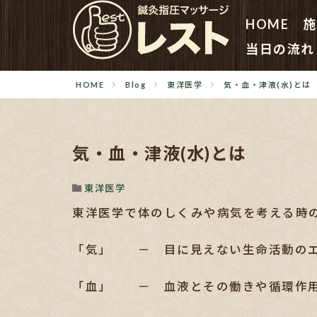
HOME
施
当日の流れ
HOME
Blog
東洋医学
気・血・津液(水)とは
気・血・津液(水)とは
東洋医学
東洋医学で体のしくみや病気を考える時
「気」 － 目に見えない生命活動の
「血」 － 血液とその働きや循環作