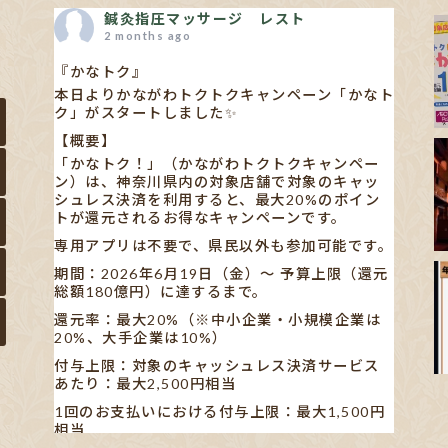
鍼灸指圧マッサージ レスト
2 months ago
『かなトク』
本日よりかながわトクトクキャンペーン「かなト
ク」がスタートしました✨
【概要】
「かなトク！」（かながわトクトクキャンペー
ン）は、神奈川県内の対象店舗で対象のキャッ
シュレス決済を利用すると、最大20%のポイン
トが還元されるお得なキャンペーンです。
専用アプリは不要で、県民以外も参加可能です。
期間：2026年6月19日（金）〜 予算上限（還元
総額180億円）に達するまで。
還元率：最大20%（※中小企業・小規模企業は
20%、大手企業は10%）
付与上限：対象のキャッシュレス決済サービス
あたり：最大2,500円相当
1回のお支払いにおける付与上限：最大1,500円
相当