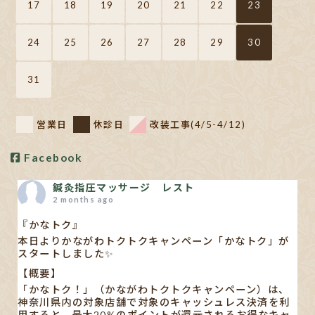
17
18
19
20
21
22
23
24
25
26
27
28
29
30
31
営業日
休診日
改装工事(4/5-4/12)
Facebook
鍼灸指圧マッサージ レスト
2 months ago
『かなトク』
本日よりかながわトクトクキャンペーン「かなトク」が
スタートしました✨
【概要】
「かなトク！」（かながわトクトクキャンペーン）は、
神奈川県内の対象店舗で対象のキャッシュレス決済を利
用すると、最大20%のポイントが還元されるお得なキャ