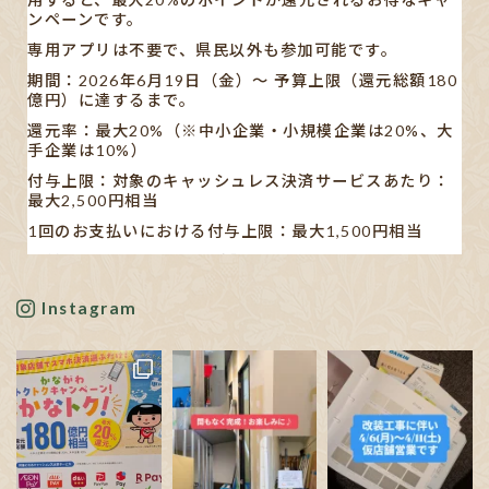
ンペーンです。
専用アプリは不要で、県民以外も参加可能です。
期間：2026年6月19日（金）〜 予算上限（還元総額180
億円）に達するまで。
還元率：最大20%（※中小企業・小規模企業は20%、大
手企業は10%）
付与上限：対象のキャッシュレス決済サービスあたり：
最大2,500円相当
1回のお支払いにおける付与上限：最大1,500円相当
【対象キャッシュレス決済】
AEON Pay/au PAY/d払い/PayPay/メルペイ/楽天ペイ
Instagram
※利用する店舗によって対応している決済手段が異なり
ます。
✋🏻発表された書類や新聞の記事も見ましたが…、正直分
かりにくいです。
ポイン
...
See More
Photo
View on Facebook
·
Share