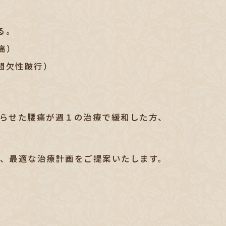
る。
痛）
間欠性跛行）
らせた腰痛が週１の治療で緩和した方、
、最適な治療計画をご提案いたします。