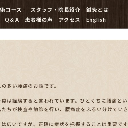
術コース
スタッフ・院長紹介
鍼灸とは
鍼灸 初めての方へ
はり治療コース
はり・きゅう治療コース
鍼灸院の指圧マッサージコース
鍼灸主任の鍼灸特別コース
副院長総合(鍼灸)コース
院長(鍼灸・はり治療)スペシャル
Q＆A
患者様の声
アクセス
English
えの多い腰痛のお話です。
一度は経験すると言われています。ひとくちに腰痛とい
私たちが検査や触診を行い、腰痛症をふるい分けていき
囲は広いですが、正確に症状を把握することは重要です