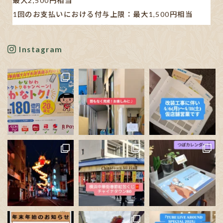
最大2,500円相当
1回のお支払いにおける付与上限：最大1,500円相当
【対象キャッシュレス決済】
AEON Pay/au PAY/d払い/PayPay/メルペイ/楽天ペイ
Instagram
※利用する店舗によって対応している決済手段が異なり
ます。
✋🏻発表された書類や新聞の記事も見ましたが…、正直分
かりにくいです。
ポイン
...
See More
Photo
View on Facebook
·
Share