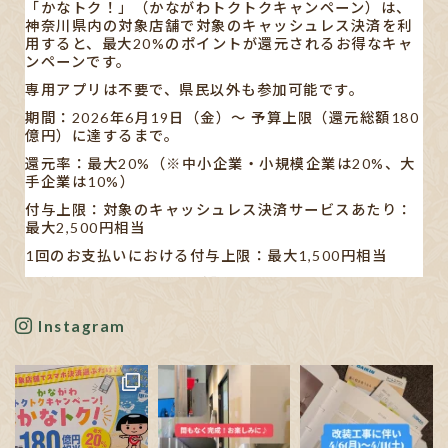
「かなトク！」（かながわトクトクキャンペーン）は、
神奈川県内の対象店舗で対象のキャッシュレス決済を利
用すると、最大20%のポイントが還元されるお得なキャ
ンペーンです。
専用アプリは不要で、県民以外も参加可能です。
期間：2026年6月19日（金）〜 予算上限（還元総額180
億円）に達するまで。
還元率：最大20%（※中小企業・小規模企業は20%、大
手企業は10%）
付与上限：対象のキャッシュレス決済サービスあたり：
最大2,500円相当
1回のお支払いにおける付与上限：最大1,500円相当
【対象キャッシュレス決済】
AEON Pay/au PAY/d払い/PayPay/メルペイ/楽天ペイ
Instagram
※利用する店舗によって対応している決済手段が異なり
ます。
✋🏻発表された書類や新聞の記事も見ましたが…、正直分
かりにくいです。
ポイン
...
See More