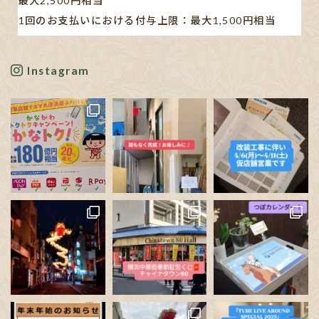
最大2,500円相当
1回のお支払いにおける付与上限：最大1,500円相当
【対象キャッシュレス決済】
AEON Pay/au PAY/d払い/PayPay/メルペイ/楽天ペイ
Instagram
※利用する店舗によって対応している決済手段が異なり
ます。
✋🏻発表された書類や新聞の記事も見ましたが…、正直分
かりにくいです。
ポイン
...
See More
Photo
View on Facebook
·
Share