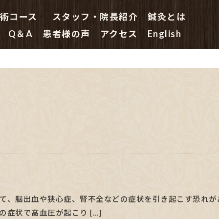
術コース
スタッフ・院長紹介
鍼灸とは
鍼灸 初めての方へ
はり治療コース
はり・きゅう治療コース
鍼灸院の指圧マッサージコース
鍼灸主任の鍼灸特別コース
副院長総合(鍼灸)コース
院長(鍼灸・はり治療)スペシャル
Q＆A
患者様の声
アクセス
English
て、脳出血や狭心症、腎不全などの症状を引き起こす恐れが
症状で高血圧が起こり […]