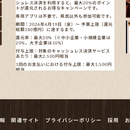
シュレス決済を利用すると、最大20%のポイン
トが還元されるお得なキャンペーンです。
専用アプリは不要で、県民以外も参加可能です。
期間：2026年6月19日（金）〜 予算上限（還元
総額180億円）に達するまで。
還元率：最大20%（※中小企業・小規模企業は
20%、大手企業は10%）
付与上限：対象のキャッシュレス決済サービス
あたり：最大2,500円相当
1回のお支払いにおける付与上限：最大1,500円
相当
【対象キャッシュレス決済】
AEON Pay/au PAY/d払い/PayPay/メルペイ/楽
天ペイ
※利用する店舗によって対応している決済手段が
異なります。
✋🏻発表された書類や新聞の記事も見ました
が…、正直分かりにくいです。
報
関連サイト
プライバシーポリシー
採用
ポイン
...
See More