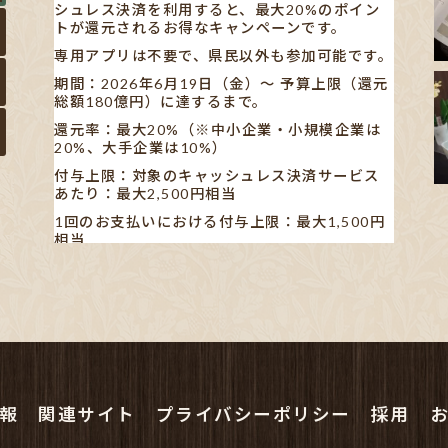
シュレス決済を利用すると、最大20%のポイン
トが還元されるお得なキャンペーンです。
専用アプリは不要で、県民以外も参加可能です。
期間：2026年6月19日（金）〜 予算上限（還元
総額180億円）に達するまで。
還元率：最大20%（※中小企業・小規模企業は
20%、大手企業は10%）
付与上限：対象のキャッシュレス決済サービス
あたり：最大2,500円相当
1回のお支払いにおける付与上限：最大1,500円
相当
【対象キャッシュレス決済】
AEON Pay/au PAY/d払い/PayPay/メルペイ/楽
天ペイ
※利用する店舗によって対応している決済手段が
異なります。
✋🏻発表された書類や新聞の記事も見ました
が…、正直分かりにくいです。
報
関連サイト
プライバシーポリシー
採用
ポイン
...
See More