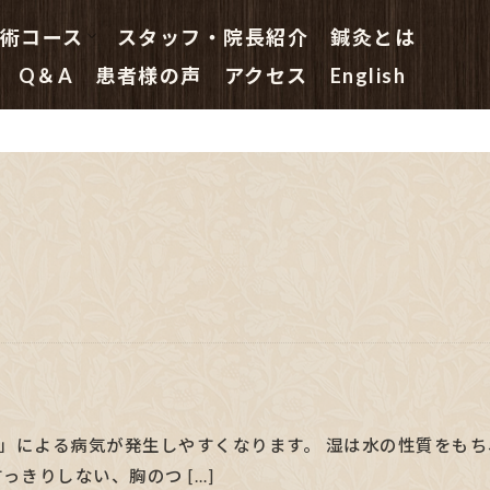
術コース
スタッフ・院長紹介
鍼灸とは
鍼灸 初めての方へ
はり治療コース
はり・きゅう治療コース
鍼灸院の指圧マッサージコース
鍼灸主任の鍼灸特別コース
副院長総合(鍼灸)コース
院長(鍼灸・はり治療)スペシャル
Q＆A
患者様の声
アクセス
English
」による病気が発生しやすくなります。 湿は水の性質をも
っきりしない、胸のつ […]