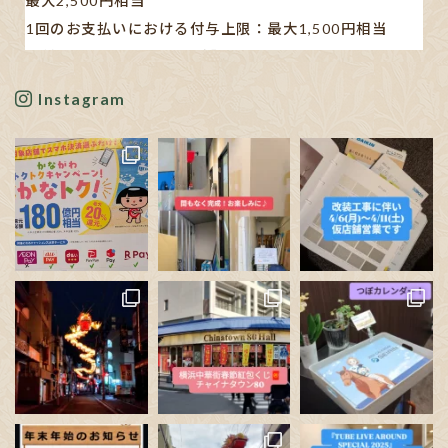
最大2,500円相当
1回のお支払いにおける付与上限：最大1,500円相当
【対象キャッシュレス決済】
AEON Pay/au PAY/d払い/PayPay/メルペイ/楽天ペイ
Instagram
※利用する店舗によって対応している決済手段が異なり
ます。
✋🏻発表された書類や新聞の記事も見ましたが…、正直分
かりにくいです。
ポイン
...
See More
Photo
View on Facebook
·
Share