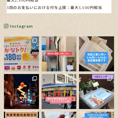
最大2,500円相当
1回のお支払いにおける付与上限：最大1,500円相当
【対象キャッシュレス決済】
AEON Pay/au PAY/d払い/PayPay/メルペイ/楽天ペイ
Instagram
※利用する店舗によって対応している決済手段が異なり
ます。
✋🏻発表された書類や新聞の記事も見ましたが…、正直分
かりにくいです。
ポイン
...
See More
Photo
View on Facebook
·
Share