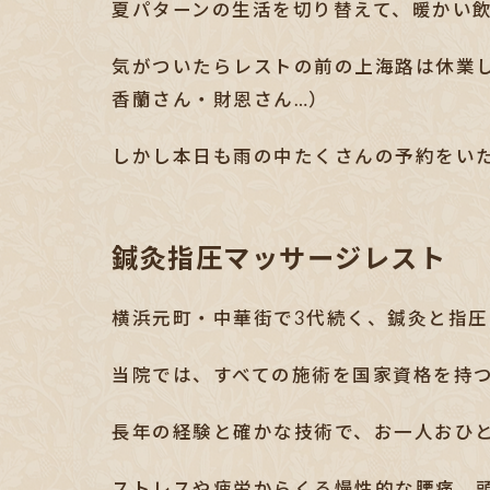
夏パターンの生活を切り替えて、暖かい
気がついたらレストの前の上海路は休業
香蘭さん・財恩さん…）
しかし本日も雨の中たくさんの予約をい
鍼灸指圧マッサージレスト
横浜元町・中華街で3代続く、鍼灸と指
当院では、すべての施術を国家資格を持
長年の経験と確かな技術で、お一人おひ
ストレスや疲労からくる慢性的な腰痛、