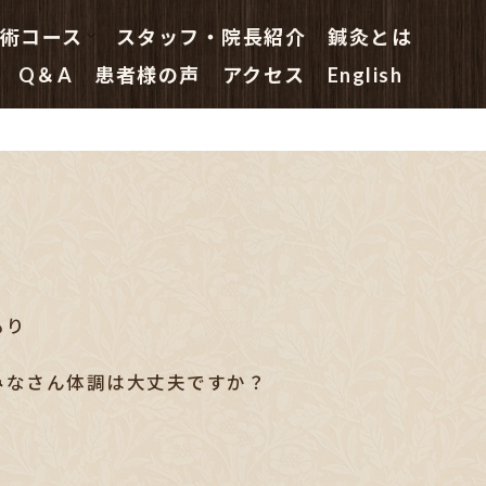
術コース
スタッフ・院長紹介
鍼灸とは
鍼灸 初めての方へ
はり治療コース
はり・きゅう治療コース
鍼灸院の指圧マッサージコース
鍼灸主任の鍼灸特別コース
副院長総合(鍼灸)コース
院長(鍼灸・はり治療)スペシャル
Q＆A
患者様の声
アクセス
English
もり
みなさん体調は大丈夫ですか？
！