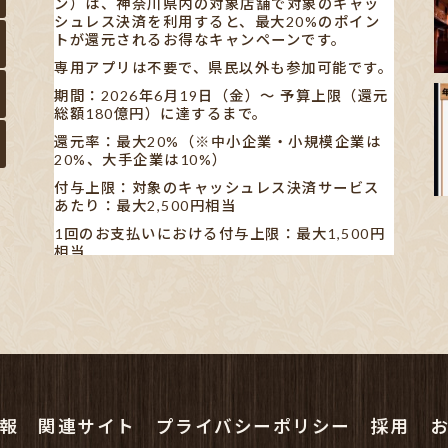
ン）は、神奈川県内の対象店舗で対象のキャッ
シュレス決済を利用すると、最大20%のポイン
トが還元されるお得なキャンペーンです。
専用アプリは不要で、県民以外も参加可能です。
期間：2026年6月19日（金）〜 予算上限（還元
総額180億円）に達するまで。
還元率：最大20%（※中小企業・小規模企業は
20%、大手企業は10%）
付与上限：対象のキャッシュレス決済サービス
あたり：最大2,500円相当
1回のお支払いにおける付与上限：最大1,500円
相当
【対象キャッシュレス決済】
AEON Pay/au PAY/d払い/PayPay/メルペイ/楽
天ペイ
※利用する店舗によって対応している決済手段が
異なります。
✋🏻発表された書類や新聞の記事も見ました
が…、正直分かりにくいです。
報
関連サイト
プライバシーポリシー
採用
ポイン
...
See More