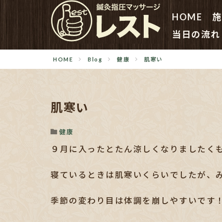
HOME
施
当日の流れ
HOME
Blog
健康
肌寒い
肌寒い
健康
９月に入ったとたん涼しくなりましたく
寝ているときは肌寒いくらいでしたが、
季節の変わり目は体調を崩しやすいです