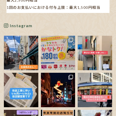
最大2,500円相当
1回のお支払いにおける付与上限：最大1,500円相当
【対象キャッシュレス決済】
AEON Pay/au PAY/d払い/PayPay/メルペイ/楽天ペイ
Instagram
※利用する店舗によって対応している決済手段が異なり
ます。
✋🏻発表された書類や新聞の記事も見ましたが…、正直分
かりにくいです。
ポイン
...
See More
Photo
View on Facebook
·
Share