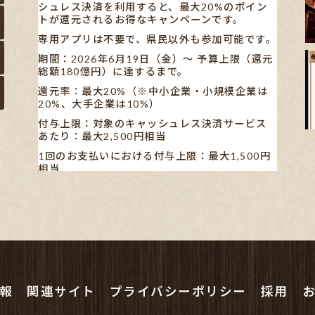
シュレス決済を利用すると、最大20%のポイン
トが還元されるお得なキャンペーンです。
専用アプリは不要で、県民以外も参加可能です。
期間：2026年6月19日（金）〜 予算上限（還元
総額180億円）に達するまで。
還元率：最大20%（※中小企業・小規模企業は
20%、大手企業は10%）
付与上限：対象のキャッシュレス決済サービス
あたり：最大2,500円相当
1回のお支払いにおける付与上限：最大1,500円
相当
【対象キャッシュレス決済】
AEON Pay/au PAY/d払い/PayPay/メルペイ/楽
天ペイ
※利用する店舗によって対応している決済手段が
異なります。
✋🏻発表された書類や新聞の記事も見ました
が…、正直分かりにくいです。
報
関連サイト
プライバシーポリシー
採用
ポイン
...
See More