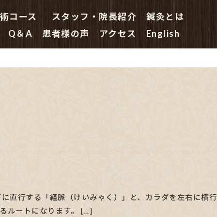
術コース
スタッフ・院長紹介
鍼灸とは
鍼灸 初めての方へ
はり治療コース
はり・きゅう治療コース
鍼灸院の指圧マッサージコース
鍼灸主任の鍼灸特別コース
副院長総合(鍼灸)コース
院長(鍼灸・はり治療)スペシャル
Q＆A
患者様の声
アクセス
English
下に直行する「経脈（けいみゃく）」と、カラダを左右に横行
ルートになります。 […]